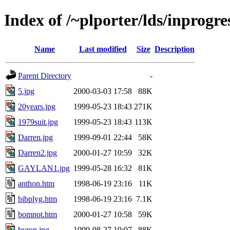
Index of /~plporter/lds/inprogre
Name
Last modified
Size
Description
Parent Directory
-
5.jpg
2000-03-03 17:58
88K
20years.jpg
1999-05-23 18:43
271K
1979suit.jpg
1999-05-23 18:43
113K
Darren.jpg
1999-09-01 22:44
58K
Darren2.jpg
2000-01-27 10:59
32K
GAYLAN1.jpg
1999-05-28 16:32
81K
anthon.htm
1998-06-19 23:16
11K
bibplyg.htm
1998-06-19 23:16
7.1K
bomnot.htm
2000-01-27 10:58
59K
byron.jpg
1999-08-27 19:07
88K